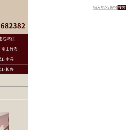
惠包吃住
·南山竹海
江·南浔
江·长兴