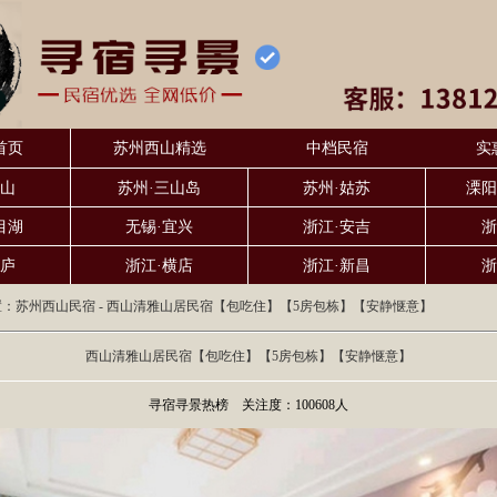
首页
苏州西山精选
中档民宿
实
东山
苏州·三山岛
苏州·姑苏
溧阳
目湖
无锡·宜兴
浙江·安吉
浙
桐庐
浙江·横店
浙江·新昌
浙
置：
苏州西山民宿
- 西山清雅山居民宿【包吃住】【5房包栋】【安静惬意】
西山清雅山居民宿【包吃住】【5房包栋】【安静惬意】
寻宿寻景热榜 关注度：100608人