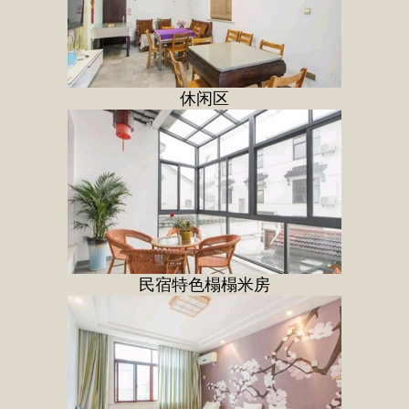
休闲区
民宿特色榻榻米房