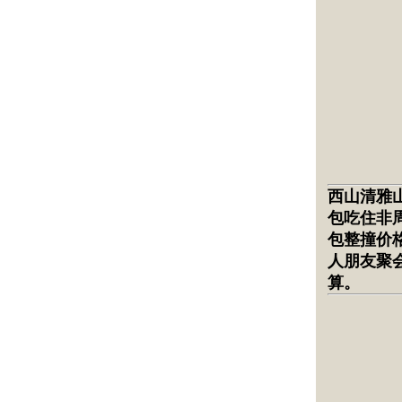
西山清雅
包吃住
非
包整撞价格
人朋友聚
算。