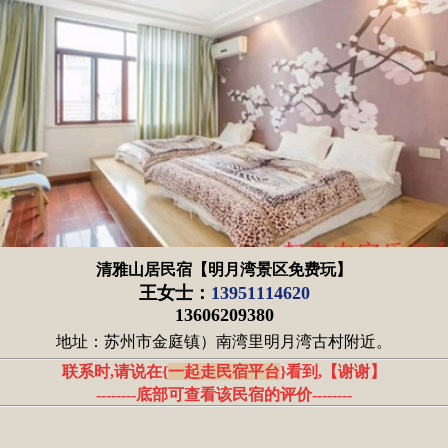
清雅山居民宿【明月湾景区免费玩】
王女士：
13951114620
13606209380
地址：苏州市金庭镇）南湾里明月湾古村附近。
联系时,请说在{
一起走民宿平台
}看到,
【
谢谢
】
--------底部可查看该民宿的评价
--------