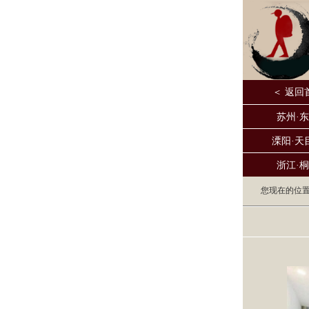
＜ 返回
苏州·
溧阳·天
浙江·
您现在的位