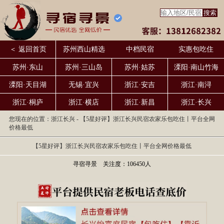
＜ 返回首页
苏州西山精选
中档民宿
实惠包吃住
苏州·东山
苏州·三山岛
苏州·姑苏
溧阳·南山竹海
溧阳·天目湖
无锡·宜兴
浙江·安吉
浙江·南浔
浙江·桐庐
浙江·横店
浙江·新昌
浙江·长兴
您现在的位置：
浙江长兴
- 【5星好评】浙江长兴民宿农家乐包吃住丨平台全网
价格最低
【5星好评】浙江长兴民宿农家乐包吃住丨平台全网价格最低
寻宿寻景 关注度：106450人