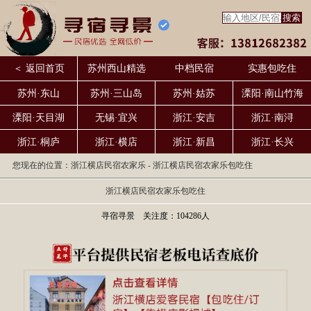
＜ 返回首页
苏州西山精选
中档民宿
实惠包吃住
苏州·东山
苏州·三山岛
苏州·姑苏
溧阳·南山竹海
溧阳·天目湖
无锡·宜兴
浙江·安吉
浙江·南浔
浙江·桐庐
浙江·横店
浙江·新昌
浙江·长兴
您现在的位置：
浙江横店民宿农家乐
- 浙江横店民宿农家乐包吃住
浙江横店民宿农家乐包吃住
寻宿寻景 关注度：104286人