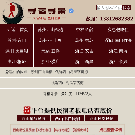
＜ 返回首页
苏州西山精选
中档民宿
实惠包吃住
苏州·东山
苏州·三山岛
苏州·姑苏
溧阳·南山竹海
溧阳·天目湖
无锡·宜兴
浙江·安吉
浙江·南浔
浙江·桐庐
浙江·横店
浙江·新昌
浙江·长兴
您现在的位置：
苏州西山民宿
- 优选西山岛民宿房源
优选西山岛民宿房源
寻宿寻景 关注度：1124303人